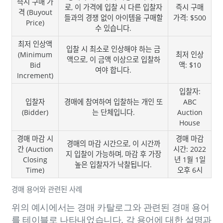
즉시 구매 가
로, 이 가격에 입찰 시 다른 입찰자
즉시 구매
격 (Buyout
들과의 경쟁 없이 아이템을 구매할
가격: $500
Price)
수 있습니다.
최저 인상액
입찰 시 최소로 인상해야 하는 금
(Minimum
최저 인상
액으로, 이 금액 이상으로 입찰하
Bid
액: $10
여야 합니다.
Increment)
입찰자:
입찰자
경매에 참여하여 입찰하는 개인 또
ABC
(Bidder)
는 단체입니다.
Auction
House
경매 마감 시
경매 마감
경매의 마감 시간으로, 이 시간까
간 (Auction
시간: 2022
지 입찰이 가능하며, 마감 후 가장
Closing
년 1월 1일
높은 입찰자가 낙찰됩니다.
Time)
오후 6시
경매 용어와 관련된 사례
위의 예시에서는 경매 카탈로그와 관련된 경매 용어
를 테이블로 나타내었습니다. 각 용어에 대한 설명과