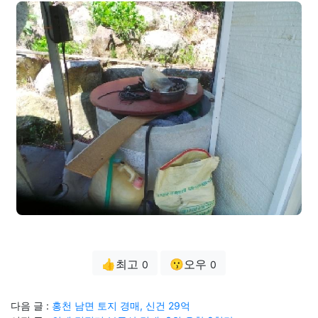
👍최고
😗오우
0
0
다음 글 :
홍천 남면 토지 경매, 신건 29억